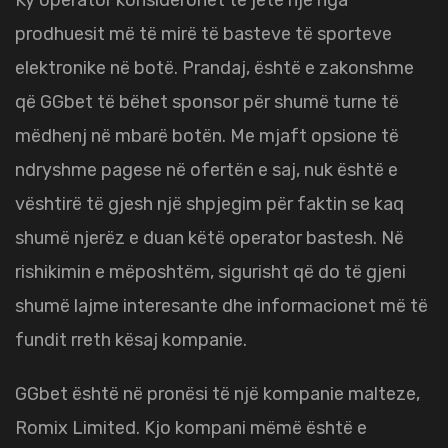
prodhuesit më të mirë të basteve të sporteve
elektronike në botë. Prandaj, është e zakonshme
që GGbet të bëhet sponsor për shumë turne të
mëdhenj në mbarë botën. Me mjaft opsione të
ndryshme pagese në ofertën e saj, nuk është e
vështirë të gjesh një shpjegim për faktin se kaq
shumë njerëz e duan këtë operator bastesh. Në
rishikimin e mëposhtëm, sigurisht që do të gjeni
shumë lajme interesante dhe informacionet më të
fundit rreth kësaj kompanie.
GGbet është në pronësi të një kompanie malteze,
Romix Limited. Kjo kompani mëmë është e