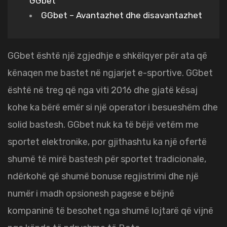
GGbet
GGbet – Avantazhet dhe disavantazhet
GGbet është një zgjedhje e shkëlqyer për ata që
kënaqen me bastet në ngjarjet e-sportive. GGbet
është në treg që nga viti 2016 dhe gjatë kësaj
kohe ka bërë emër si një operator i besueshëm dhe
solid bastesh. GGbet nuk ka të bëjë vetëm me
sportet elektronike, por gjithashtu ka një ofertë
shumë të mirë bastesh për sportet tradicionale,
ndërkohë që shumë bonuse regjistrimi dhe një
numër i madh opsionesh pagese e bëjnë
kompaninë të besohet nga shumë lojtarë që vijnë