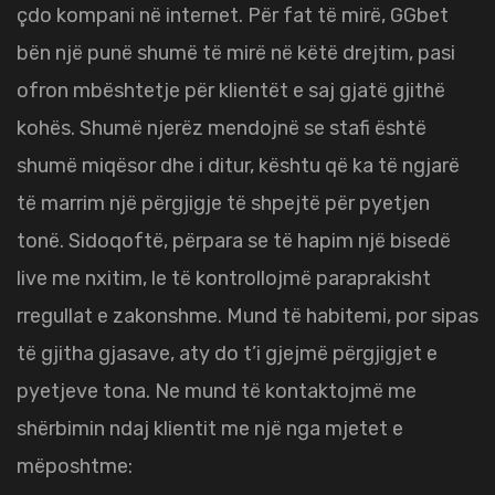
çdo kompani në internet. Për fat të mirë, GGbet
bën një punë shumë të mirë në këtë drejtim, pasi
ofron mbështetje për klientët e saj gjatë gjithë
kohës. Shumë njerëz mendojnë se stafi është
shumë miqësor dhe i ditur, kështu që ka të ngjarë
të marrim një përgjigje të shpejtë për pyetjen
tonë. Sidoqoftë, përpara se të hapim një bisedë
live me nxitim, le të kontrollojmë paraprakisht
rregullat e zakonshme. Mund të habitemi, por sipas
të gjitha gjasave, aty do t’i gjejmë përgjigjet e
pyetjeve tona. Ne mund të kontaktojmë me
shërbimin ndaj klientit me një nga mjetet e
mëposhtme: