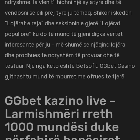
ndryshme. Ia vlen t’i hidhni një sy atyre dhe të
vendosni se cili prej tyre ju tërheq. Shikoni skedën
“Lojërat e reja” dhe seksionin e gjerë “Lojërat
popullore”, ku do të mund të gjeni diçka vërtet
interesante për ju – më shumë se njëqind lojëra
dhe prodhues të ndryshëm të provuar dhe të
testuar. Një nga këto është Betsoft. GGbet Casino
gjithashtu mund të mburret me ofrues të tjerë.
GGbet kazino live –
Larmishmëri rreth
1000 mundësi duke