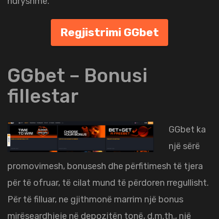
ndryshme.
Regjistrimi GGbet
GGbet – Bonusi
fillestar
GGbet ka
një sërë
promovimesh, bonusesh dhe përfitimesh të tjera
për të ofruar, të cilat mund të përdoren rregullisht.
Për të filluar, ne gjithmonë marrim një bonus
mirëseardhjeje në depozitën tonë, d.m.th., një