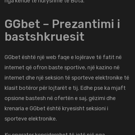
nga kënde të ndryshme të Bota.
GGbet – Prezantimi i
bastshkruesit
GGbet është një web faqe e lojërave të fatit në
internet që ofron baste sportive, një kazino në
internet dhe një seksion të sporteve elektronike të
klasit botëror për lojtarët e tij. Edhe pse ka mjaft
opsione bastesh në ofertën e saj, gëzimi dhe
krenaria e GGbet është kryesisht seksioni i
sporteve elektronike.
Ky operator konsiderohet të jetë një nga