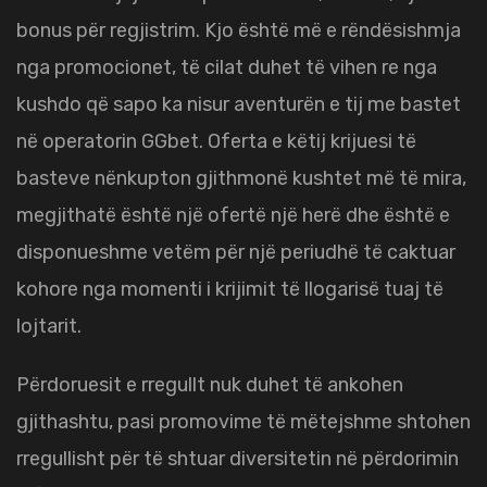
bonus për regjistrim. Kjo është më e rëndësishmja
nga promocionet, të cilat duhet të vihen re nga
kushdo që sapo ka nisur aventurën e tij me bastet
në operatorin GGbet. Oferta e këtij krijuesi të
basteve nënkupton gjithmonë kushtet më të mira,
megjithatë është një ofertë një herë dhe është e
disponueshme vetëm për një periudhë të caktuar
kohore nga momenti i krijimit të llogarisë tuaj të
lojtarit.
Përdoruesit e rregullt nuk duhet të ankohen
gjithashtu, pasi promovime të mëtejshme shtohen
rregullisht për të shtuar diversitetin në përdorimin