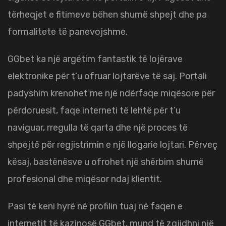
tërheqjet e fitimeve bëhen shumë shpejt dhe pa
formalitete të panevojshme.
GGbet ka një argëtim fantastik të lojërave
elektronike për t’u ofruar lojtarëve të saj. Portali
padyshim krenohet me një ndërfaqe miqësore për
përdoruesit, faqe interneti të lehtë për t’u
naviguar, rregulla të qarta dhe një proces të
shpejtë për regjistrimin e një llogarie lojtari. Përveç
kësaj, bastënësve u ofrohet një shërbim shumë
profesional dhe miqësor ndaj klientit.
Pasi të keni hyrë në profilin tuaj në faqen e
internetit të kazinosë GGbet, mund të zgjidhni një