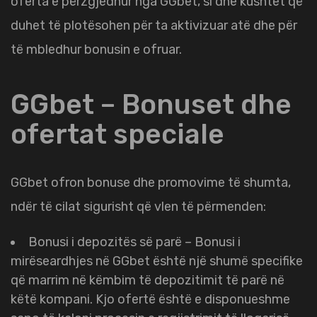
oferta e përzgjedhur nga GGbet, si dhe kushtet që
duhet të plotësohen për ta aktivizuar atë dhe për
të mbledhur bonusin e ofruar.
GGbet – Bonuset dhe
ofertat speciale
GGbet ofron bonuse dhe promovime të shumta,
ndër të cilat sigurisht që vlen të përmenden:
Bonusi i depozitës së parë – Bonusi i
mirëseardhjes në GGbet është një shumë specifike
që marrim në këmbim të depozitimit të parë në
këtë kompani. Kjo ofertë është e disponueshme