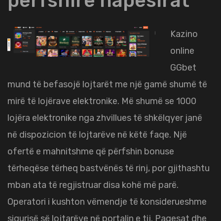
përfshirë hapësirat
Kazino
online
GGbet
mund të befasojë lojtarët me një gamë shumë të
mirë të lojërave elektronike. Më shumë se 1000
lojëra elektronike nga zhvillues të shkëlqyer janë
në dispozicion të lojtarëve në këtë faqe. Një
ofertë e mahnitshme që përfshin bonuse
tërheqëse tërheq bastvënës të rinj, por gjithashtu
mban ata të regjistruar disa kohë më parë.
Operatori i kushton vëmendje të konsiderueshme
sigurisë së lojtarëve në portalin e tij. Pagesat dhe