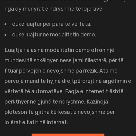
nga dy mënyrat e ndryshme të lojërave:
duke luajtur për para të vërteta,
duke luajtur në modalitetin demo.
Luajtja falas në modalitetin demo ofron një
mundësi të shkëlqyer, nëse jemi fillestarë, për të
fituar përvojën e nevojshme pa rrezik. Ata me
përvojë mund të hyjnë drejtpërdrejt në argëtimin e
vërtetë të automatëve. Faqja e internetit është
përkthyer në gjuhë të ndryshme. Kazinoja
plotëson të gjitha kërkesat e nevojshme për
lojërat e fatit në internet.