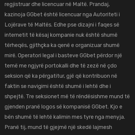
regjistruar dhe licencuar në Maltë. Prandaj,
kazinoja GGbet është licencuar nga Autoriteti i
Lojërave të Maltës. Edhe pse dizajni i faqes së
internetit të kësaj kompanie nuk është shumë
tërheqës, gjithçka ka qenë e organizuar shumë
mirë. Operatori legal i basteve GGbet përdor një
temë me ngjyrë portokalli dhe të zezë në çdo
seksion që ka përgatitur, gjë që kontribuon në
faktin se navigimi është shumë i lehtë dhe i
shpejtë. Tre seksionet më të rëndësishme mund të
gjenden pranë logos së kompanisë GGbet. Kjo e
bën shumë të lehtë kalimin mes tyre nga menyja.
Pranë tij, mund të gjejmë një skedë lajmesh