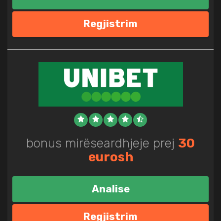
Regjistrim
bonus mirëseardhjeje prej
30
eurosh
Analise
Regjistrim