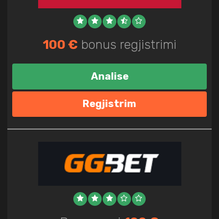
100 €
bonus regjistrimi
Analise
Regjistrim