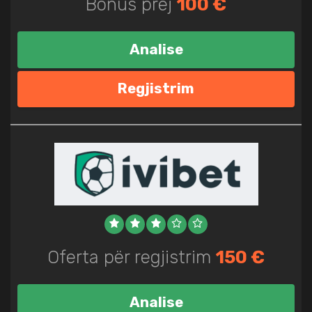
Bonus prej
100 €
Analise
Regjistrim
Oferta për regjistrim
150 €
Analise