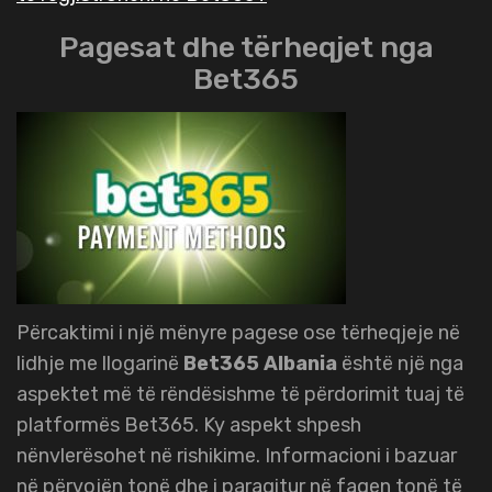
Pagesat dhe tërheqjet nga
Bet365
Përcaktimi i një mënyre pagese ose tërheqjeje në
lidhje me llogarinë
Bet365 Albania
është një nga
aspektet më të rëndësishme të përdorimit tuaj të
platformës Bet365. Ky aspekt shpesh
nënvlerësohet në rishikime. Informacioni i bazuar
në përvojën tonë dhe i paraqitur në faqen tonë të