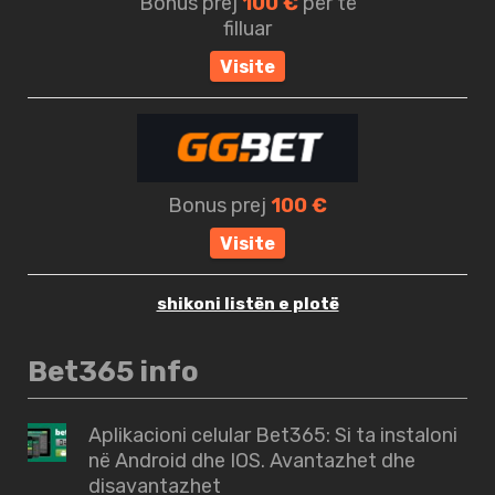
Bonus prej
100 €
për të
filluar
Visite
Bonus prej
100 €
Visite
shikoni listën e plotë
Bet365 info
Aplikacioni celular Bet365: Si ta instaloni
në Android dhe IOS. Avantazhet dhe
disavantazhet