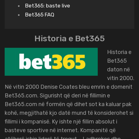
Bet365: baste live
Bet365 FAQ
Historia e Bet365
Historia e
Bet365
daton në
vitin 2000.
Në vitin 2000 Denise Coates bleu emrin e domenit
Bet365.com. Sigurisht që deri në fillimin e
Bet365.com në formën që dihet sot ka kaluar pak
kohë, megjithatë kjo datë mund të konsiderohet si
fillimi i kompanisë. Ky ishte një fillim absolut i
basteve sportive në internet. Kompanitë që