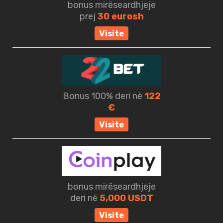
bonus mirëseardhjeje
prej
30 eurosh
Visite
Bonus 100% deri në
122
€
Visite
bonus mirëseardhjeje
deri në
5,000 USDT
Visite