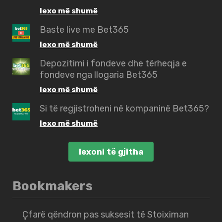
lexo më shumë
Baste live me Bet365
lexo më shumë
Depozitimi i fondeve dhe tërheqja e
fondeve nga llogaria Bet365
lexo më shumë
Si të regjistroheni në kompaninë Bet365?
lexo më shumë
lexoni të gjitha
Bookmakers
Çfarë qëndron pas suksesit të Stoiximan