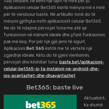
tuaj celulare, ne kemi një lajm të mirë për ju.
Aplikacioni celular Bet365 është mënyra më e mirë
për të vendosur baste. Në artikullin tonë do të
mësoni gjithçka rreth aplikacionit celular Bet365.
Ne do të ndajmë përvojat tona me atë që
funksionon në mënyrë ideale dhe çfarë funksionon
pak më keq. Por për një gjë jemi të sigurt.
Aplikacioni
Bet 365
është me të vërtetë një
zgjedhje ideale. Këtu do të gjeni vlerësimin,
përvojat dhe këshillat tona:
baste.bet/aplikacioni-
celular-bet365-si-ta-instaloni-ne-android-dhe-
ios-avantazhet-dhe-disavantazhet
Bet365: baste live
Aktualisht,
ka shumë