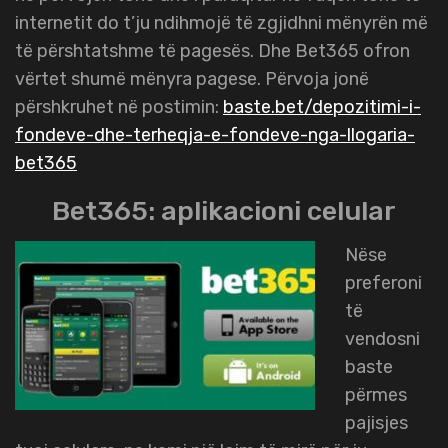
internetit do t’ju ndihmojë të zgjidhni mënyrën më
të përshtatshme të pagesës. Dhe Bet365 ofron
vërtet shumë mënyra pagese. Përvoja jonë
përshkruhet në postimin:
baste.bet/depozitimi-i-
fondeve-dhe-terheqja-e-fondeve-nga-llogaria-
bet365
Bet365: aplikacioni celular
Nëse
preferoni
të
vendosni
baste
përmes
pajisjes