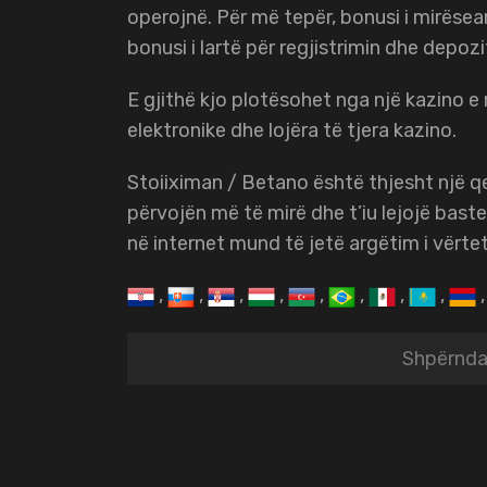
operojnë. Për më tepër, bonusi i mirësear
bonusi i lartë për regjistrimin dhe depoz
E gjithë kjo plotësohet nga një kazino e 
elektronike dhe lojëra të tjera kazino.
Stoiiximan / Betano është thjesht një qe
përvojën më të mirë dhe t’iu lejojë bast
në internet mund të jetë argëtim i vërte
,
,
,
,
,
,
,
,
Shpërnda