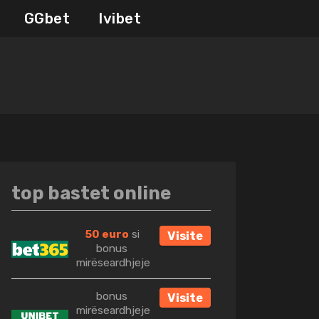
GGbet
Ivibet
top bastet online
50 euro
si
Visite
bonus
mirëseardhjeje
bonus
Visite
mirëseardhjeje