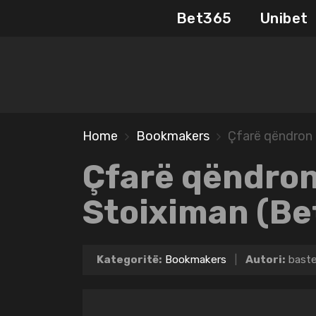
Bet365
Unibet
Home
Bookmakers
Çfarë qëndron 
Çfarë qëndron
Stoiximan (Be
Kategoritë:
Bookmakers
|
Autori:
bast