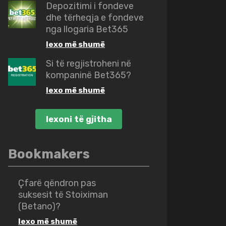
Depozitimi i fondeve
dhe tërheqja e fondeve
nga llogaria Bet365
lexo më shumë
Si të regjistroheni në
kompaninë Bet365?
lexo më shumë
lexoni të gjitha
Bookmakers
Çfarë qëndron pas
suksesit të Stoiximan
(Betano)?
lexo më shumë