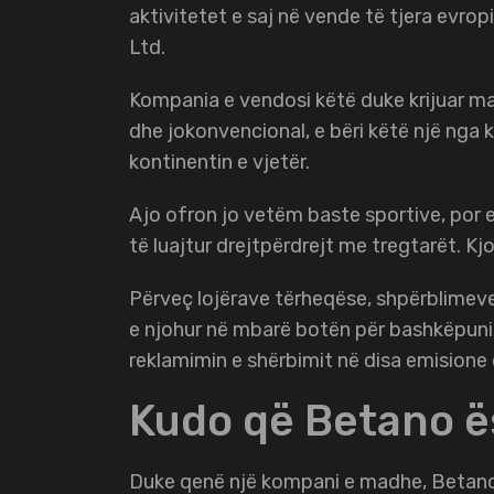
aktivitetet e saj në vende të tjera evr
Ltd.
Kompania e vendosi këtë duke krijuar ma
dhe jokonvencional, e bëri këtë një nga
kontinentin e vjetër.
Ajo ofron jo vetëm baste sportive, por e
të luajtur drejtpërdrejt me tregtarët. Kj
Përveç lojërave tërheqëse, shpërblime
e njohur në mbarë botën për bashkëpunim
reklamimin e shërbimit në disa emisione
Kudo që Betano ës
Duke qenë një kompani e madhe, Betano 