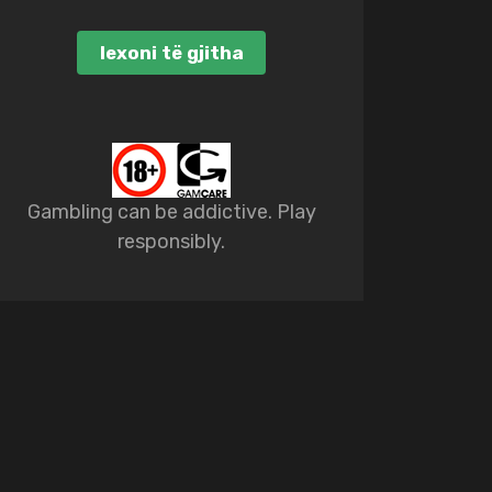
lexoni të gjitha
Gambling can be addictive. Play
responsibly.